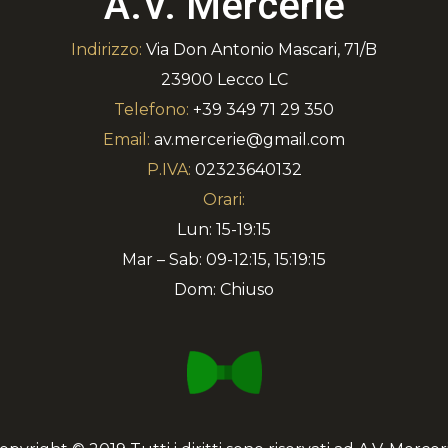
A.V. Mercerie
Indirizzo:
Via Don Antonio Mascari, 71/B
23900 Lecco LC
Telefono:
+39 349 71 29 350
Email:
av.mercerie@gmail.com
P.IVA:
02323640132
Orari:
Lun: 15-19:15
Mar – Sab: 09-12:15, 15:19:15
Dom: Chiuso